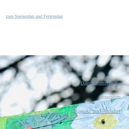
z
um Speiseplan und Ferienplan
Datenschutzerklärung
Impressum
akt
und Anfahrt
Kont