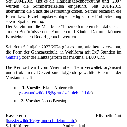
Seit 2004/2005 gibt es die Hausaufgabenbetreuung und 2007
wurden die Sommerfreizeiten eingeführt. Seit 2014/2015
übernimmt die Stadt die Betreuungskosten. Seither bezahlen die
Eltern bzw. Erziehungsberechtigten lediglich die Frühbetreuung
sowie Spätbetreuung.
Der Verein und die Mitarbeiter*innen orientieren sich dabei stets
an den Bedürfnissen der Familien und Kinder. Dadurch können
Bausteine nach Bedarf gebucht werden.
Seit dem Schuljahr 2023/2024 gibt es nun, wie bereits erwähnt,
die Form der Ganztagschule, in Wahlform mit 3x7 Stunden im
Ganztag
oder die Halbtagsform bis maximal 14.00 Uhr.
Die Kernzeit wird vom Verein über Eltern verwaltet, organsiert
und strukturiert. Derzeit sind folgende gewählte Eltern in der
Vorstandschaft:
1. Vorsitz:
Klaus Autenrieth
(
vorstandwilde16@grundschulebuehl.de
)
2. Vorsitz:
Jonas Bensing
Kassiererin: Elisabeth Gut
(
kassierwilde16@grundschulebuehl.de
)
Schriftführer: Andreas Kuhn