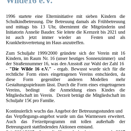
Wilde16 e.V.
1996 startete eine Elterninitiative mit sieben Kindern die
Schulkindbetreuung. Die Betreuung damals als Frühbetreuung
und mittags bis 13 Uhr, übernimmt die Mitgründerin und
Initiatorin Annelie Bauder. Sie leitete die Kernzeit bis 2021 und
ist auch jetzt immer wieder an Festen und als
Krankheitsvertretung im Haus anzutreffen.
Zum Schuljahr 1999/2000 gründete sich der Verein mit 16
Kindern, im Raum Nr. 16 (unser heutiges Sonnenzimmer) und
der Straßennummer 16, was den Ansstoß zur Wahl der Zahl 16
-
"Die Wilde 16 e.V."
-
ergab. Bewusst wurde sich für die
rechtliche Form eines eingetragenen Vereins entschieden, da
diese Form gegenüber anderen Modellen mehr
Gestaltungsspielraum lässt. Durch die Form eines eingetragenen
Vereins, bedingt die Anmeldung eines Kindes die
Mitgliedschaft im Verein. Derzeit beträgt die Mitgliedschaft im
Schuljahr 15€ pro Familie.
Kontinuierlich wuchs das Angebot der Betreuungsstunden und
das Verpflegungs-angebot wurde um das Warmessen erweitert.
Auch das Freizeitprogramm mit tollen außerhalb der
Betreungszeit stattfindenden Aktionen entstand.